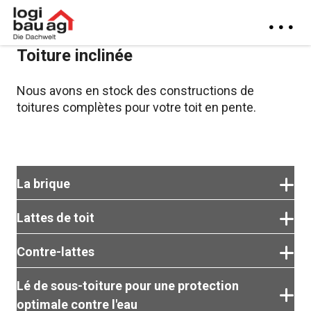
Toiture inclinée
Nous avons en stock des constructions de
toitures complètes pour votre toit en pente.
La brique
Lattes de toit
Découvrez notre vaste gamme de tuiles en terre cuite
Contre-lattes
et en béton pour une couverture de toit sûre et
durable. Les tuiles Nelskamp sont garanties 30 ans.
Le bois porteur pour la couverture du toit, fixé à angle
Lé de sous-toiture pour une protection
Nous avons également différents accessoires pour
droit sur le contre-lattage.
tuiles en stock : agrafes de faîtage, agrafes pour
optimale contre l'eau
S'étend verticalement du faîte à la gouttière et est