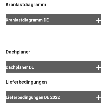
Download
Kranlastdiagramm
Download
Kranlastdiagramm DE
Download
Dachplaner
Dachplaner DE
Lieferbedingungen
Download
Lieferbedingungen DE 2022