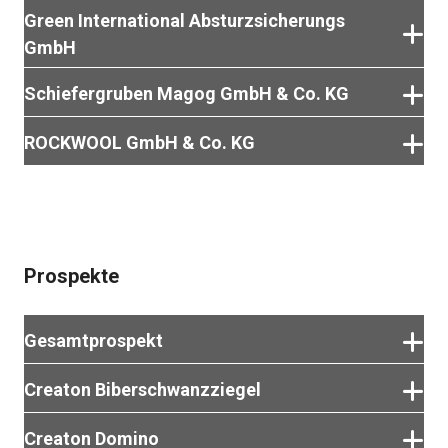
Green International Absturzsicherungs
GmbH
Schiefergruben Magog GmbH & Co. KG
GREEN-Produktekatalog DE
ROCKWOOL GmbH & Co. KG
Produktkatalog herunterladen
Preisliste Dach+Fassade (Euro)
Download
Fixrock 035 Techn. Datenblatt
GREEN-Produktekatalog FR
Download
Prospekte
Produktkatalog herunterladen
Preisliste Boden (Euro
Gesamtprospekt
Download
Sonorock Techn. Datenblatt
Creaton Biberschwanzziegel
Download
Prospekt herunterladen
Creaton Domino